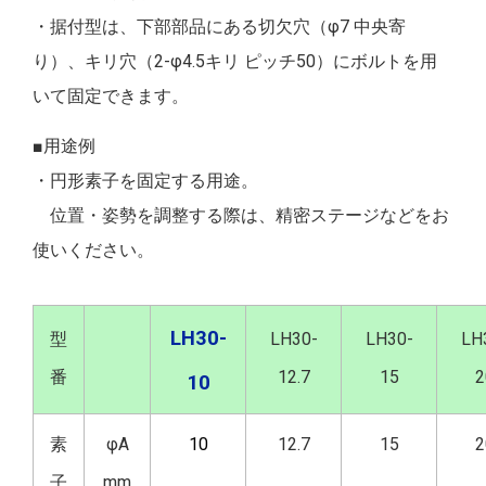
・据付型は、下部部品にある切欠穴（φ7 中央寄
り）、キリ穴（2-φ4.5キリ ピッチ50）にボルトを用
いて固定できます。
■用途例
・円形素子を固定する用途。
位置・姿勢を調整する際は、精密ステージなどをお
使いください。
LH30-
型
LH30-
LH30-
LH
番
12.7
15
2
10
素
φA
10
12.7
15
2
子
mm