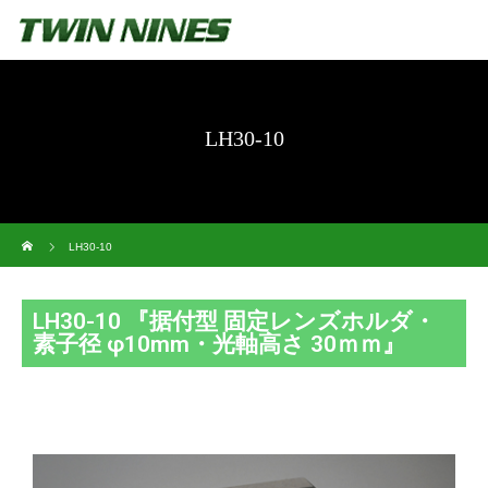
LH30-10
ホーム
LH30-10
LH30-10 『据付型 固定レンズホルダ・
素子径 φ10mm・光軸高さ 30ｍｍ』