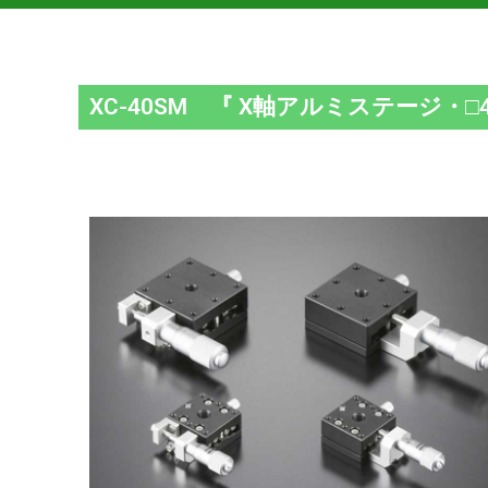
XC-40SM 『 X軸アルミステージ・□