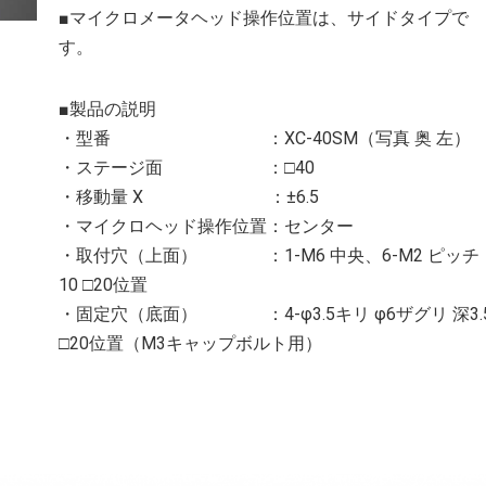
■マイクロメータヘッド操作位置は、サイドタイプで
す。
■製品の説明
・型番 ：XC-40SM（写真 奥 左）
・ステージ面 ：□40
・移動量 X ：±6.5
・マイクロヘッド操作位置：センター
・取付穴（上面） ：1-M6 中央、6-M2 ピッチ
10 □20位置
・固定穴（底面） ：4-φ3.5キリ φ6ザグリ 深3.
□20位置（M3キャップボルト用）