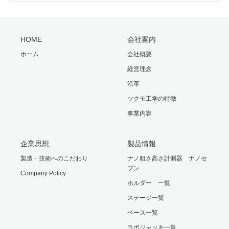
HOME
会社案内
ホーム
会社概要
経営理念
沿革
ツクモ工学の特徴
事業内容
企業思想
製品情報
製造・技術へのこだわり
ナノ粗さ高さ計測器 ナノセ
ブン
Company Policy
ホルダー 一覧
ステージ一覧
ベース一覧
ラボジャッキ一覧