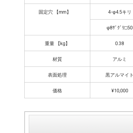
固定穴 【mm】
4-φ4.5キリ
φ8ｻﾞｸﾞﾘ□50
重量 【kg】
0.38
材質
アルミ
表面処理
黒アルマイ
価格
¥10,000