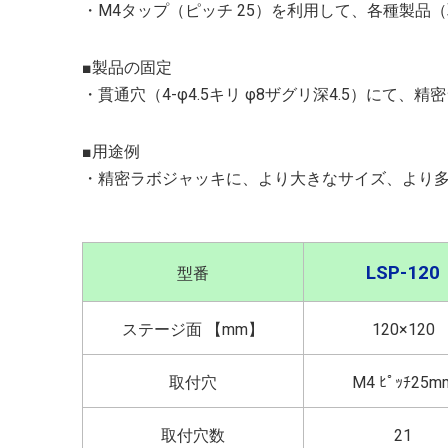
・M4タップ（ピッチ 25）を利用して、各種製品（取
■製品の固定
・貫通穴（4-φ4.5キリ φ8ザグリ深4.5）にて
■用途例
・精密ラボジャッキに、より大きなサイズ、より
LSP-120
型番
ステージ面 【mm】
120×120
取付穴
M4 ﾋﾟｯﾁ25m
取付穴数
21