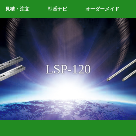
見積・注文
型番ナビ
オーダーメイド
LSP-120