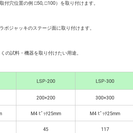
付穴位置の例 □50, □100）を取り付けます。
、精密ラボジャッキのステージ面に取り付けます。
多くの試料・機器を取り付けたい用途。
LSP-200
LSP-300
200×200
300×300
m
M4 ﾋﾟｯﾁ25mm
M4 ﾋﾟｯﾁ25mm
45
117