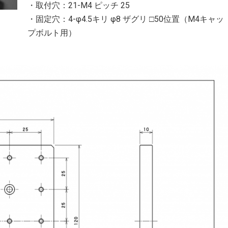
・取付穴：21-M4 ピッチ 25
・固定穴：4-φ4.5キリ φ8 ザグリ □50位置（M4キャッ
プボルト用）