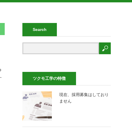
Search
サ
す
ツクモ工学の特徴
現在、採用募集はしており
ません
け