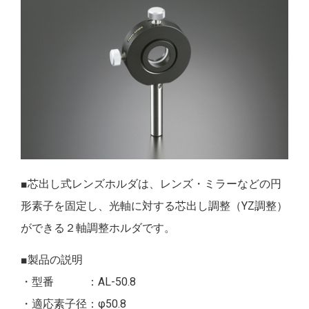
■芯出し式レンズホルダは、レンズ・ミラーなどの円
形素子を固定し、光軸に対する芯出し調整（YZ調整）
ができる２軸調整ホルダです。
■製品の説明
・型番 ：AL-50.8
・適応素子径：φ50.8