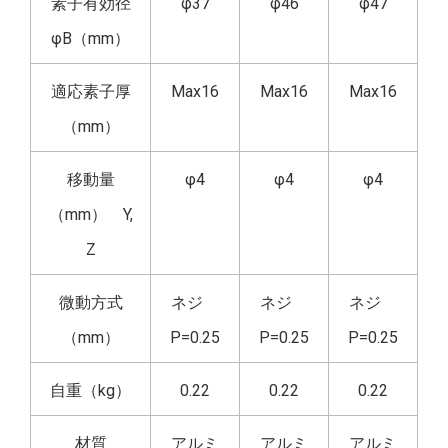
素子有効径
φ37
φ46
φ47
φB（mm）
適応素子厚
Max16
Max16
Max16
（mm）
移動量
φ4
φ4
φ4
（mm） Y,
Z
微動方式
ネジ
ネジ
ネジ
（mm）
P=0.25
P=0.25
P=0.25
自重（kg）
0.22
0.22
0.22
材質
アルミ
アルミ
アルミ