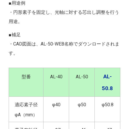
■用途例
・円形素子を固定し、光軸に対する芯出し調整を行う
用途。
■補足
・CAD図面は、AL-50-WEB名称でダウンロードされま
す。
AL-
型番
AL-40
AL-50
50.8
適応素子径
φ40
φ50
φ50.8
φA（mm）