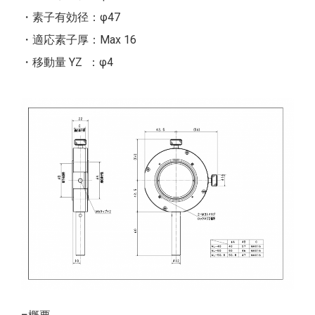
・素子有効径：φ47
・適応素子厚：Max 16
・移動量 YZ ：φ4