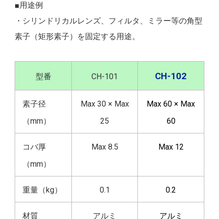
■用途例
・シリンドリカルレンズ、フィルタ、ミラー等の角型
素子（矩形素子）を固定する用途。
CH-102
型番
CH-101
素子径
Max 30 × Max
Max 60 × Max
（mm）
25
60
コバ厚
Max 8.5
Max 12
（mm）
重量（kg）
0.1
0.2
材質
アルミ
アルミ