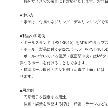
・特殊サイズでの製作にも対応いたします。お問
■使い方
・素子は、付属のネジリング・デルリンリングで
■製品の固定例
・ポールスタンド（PS1-3016）をM16 P1タ
・ポール（製品に付くφ12のポール）をPS1-301
・ポールの付いている箇所（底面部中央）はM6タ
異なるポールを付けることもできます。
・標準ポール取付面の反対側（写真で上面）には、イ
ります。
■用途例
・円形素子を固定する用途。
位置・姿勢を調整する際は、精密ステージなどを