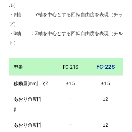
ル）
・β軸 ：Y軸を中心とする回転自由度を表現（チッ
プ）
・θ軸 ：Z軸を中心とする回転自由度を表現（チル
ト）
FC-22S
型番
FC-21S
移動量[mm] Y,Z
±1.5
±1.5
あおり角度[°]
–
±2
β
あおり角度[°]
–
±2