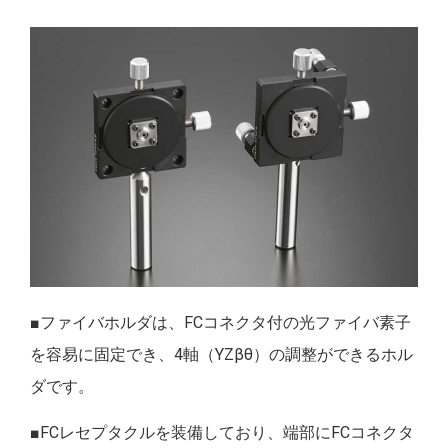
■ファイバホルダは、FCコネクタ付の光ファイバ素子
を容易に固定でき、4軸（YZβθ）の調整ができるホル
ダです。
■FCレセプタクルを装備しており、端部にFCコネクタ