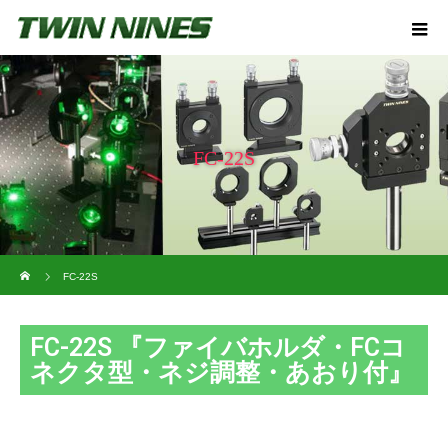
FC-22S
ホーム
FC-22S
FC-22S 『ファイバホルダ・FCコ
ネクタ型・ネジ調整・あおり付』