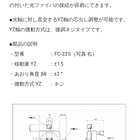
の付いた光ファイバの接続が容易にできます。
■光軸に対し直交するYZ軸の芯出し調整が可能です。
YZ軸の微動方式は、微調ネジタイプです。
■製品の説明
・型番 ：FC-22S（写真 右）
・移動量 YZ ：±1.5
・あおり角度 βθ ：±2 °
・微動方式 YZ ：ネジ