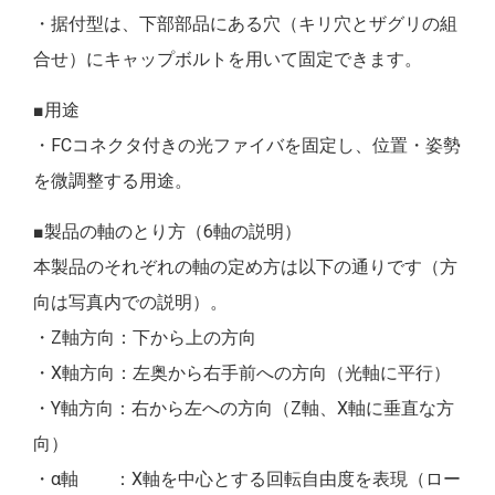
・据付型は、下部部品にある穴（キリ穴とザグリの組
合せ）にキャップボルトを用いて固定できます。
■用途
・FCコネクタ付きの光ファイバを固定し、位置・姿勢
を微調整する用途。
■製品の軸のとり方（6軸の説明）
本製品のそれぞれの軸の定め方は以下の通りです（方
向は写真内での説明）。
・Z軸方向：下から上の方向
・X軸方向：左奥から右手前への方向（光軸に平行）
・Y軸方向：右から左への方向（Z軸、X軸に垂直な方
向）
・α軸 ：X軸を中心とする回転自由度を表現（ロー