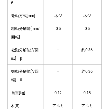
θ
微動方式[mm]
ネジ
ネジ
粗動分解能[mm/
0.5
0.5
回転]
微動分解能[°/回
–
約0.36
転] β
微動分解能[°/回
–
約0.36
転] θ
自重[kg]
0.12
0.18
材質
アルミ
アルミ