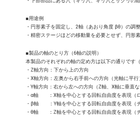
・下部部品にある穴（キリ穴、キリ穴とザグリの
■用途例
・円形素子を固定し、2軸（あおり角度 βθ）の調
・精密ステージほどの移動量を必要とせず、円形
■製品の軸のとり方（6軸の説明）
本製品のそれぞれの軸の定め方は以下の通りです
・Z軸方向：下から上の方向
・X軸方向：左奥から右手前への方向（光軸に平行
・Y軸方向：右から左への方向（Z軸、X軸に垂直
・α軸 ：X軸を中心とする回転自由度を表現（
・β軸 ：Y軸を中心とする回転自由度を表現（
・θ軸 ：Z軸を中心とする回転自由度を表現（