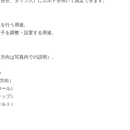
組合せ、タップ穴）にボルトを用いて固定できます。
整を行う用途。
素子を調整・設置する用途。
（方向は写真内での説明）。
）
な方向）
ロール）
チップ）
チルト）