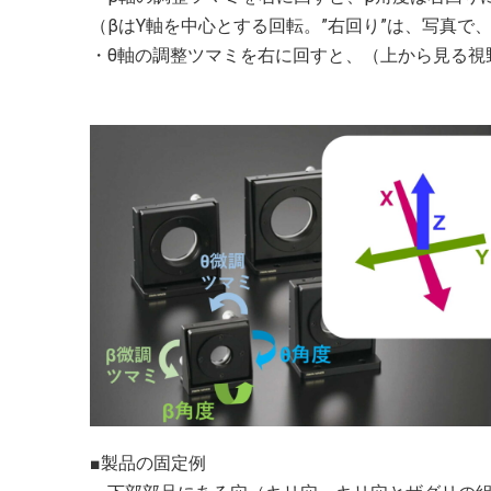
（βはY軸を中心とする回転。”右回り”は、写真で
・θ軸の調整ツマミを右に回すと、（上から見る視
■製品の固定例