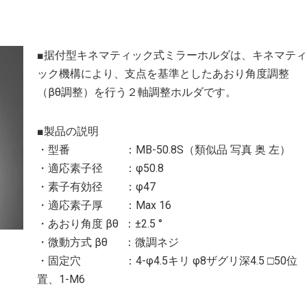
■据付型キネマティック式ミラーホルダは、キネマティ
ック機構により、支点を基準としたあおり角度調整
（βθ調整）を行う２軸調整ホルダです。
■製品の説明
・型番 ：MB-50.8S（類似品 写真 奥 左）
・適応素子径 ：φ50.8
・素子有効径 ：φ47
・適応素子厚 ：Max 16
・あおり角度 βθ ：±2.5 °
・微動方式 βθ ：微調ネジ
・固定穴 ：4-φ4.5キリ φ8ザグリ深4.5 □50位
置、1-M6