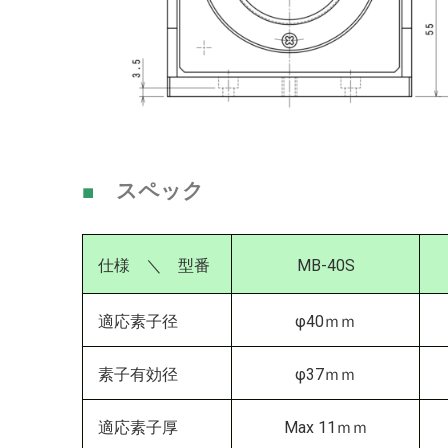
■
スペック
仕様 ＼ 型番
MB-40S
適応素子径
φ40ｍｍ
素子有効径
φ37ｍｍ
適応素子厚
Max 11ｍｍ