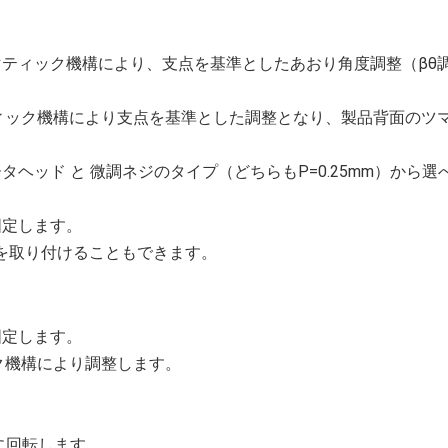
ティック機構により、支点を基準としたあおり角度調整（βθ
ィック機構により支点を基準とした調整となり、製品背面のツ
ヘッド と 微調ネジのタイプ（どちらもP=0.25mm）から選
固定します。
を取り付けることもできます。
固定します。
ク機構により調整します。
に回転します。