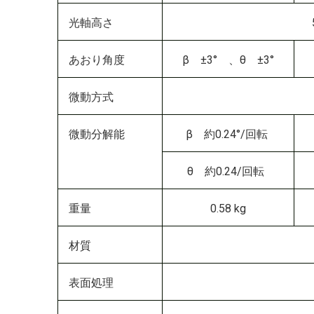
光軸高さ
あおり角度
β ±3° 、θ ±3°
微動方式
微動分解能
β 約0.24°/回転
θ 約0.24/回転
重量
0.58 kg
材質
表面処理