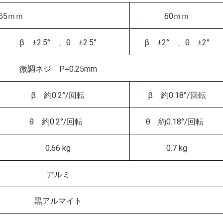
55ｍｍ
60ｍｍ
β ±2.5° 、θ ±2.5°
β ±2° 、θ ±2°
微調ネジ P=0.25mm
β 約0.2°/回転
β 約0.18°/回転
θ 約0.2°/回転
θ 約0.18°/回転
0.66 kg
0.7 kg
アルミ
黒アルマイト