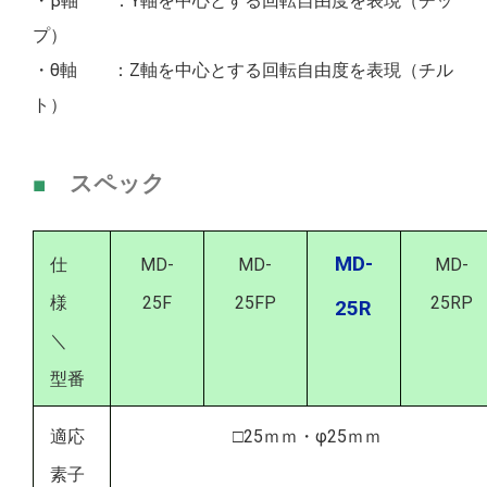
・β軸 ：Y軸を中心とする回転自由度を表現（チッ
プ）
・θ軸 ：Z軸を中心とする回転自由度を表現（チル
ト）
■
スペック
MD-
仕
MD-
MD-
MD-
様
25F
25FP
25RP
25R
＼
型番
適応
□25ｍｍ・φ25ｍｍ
素子