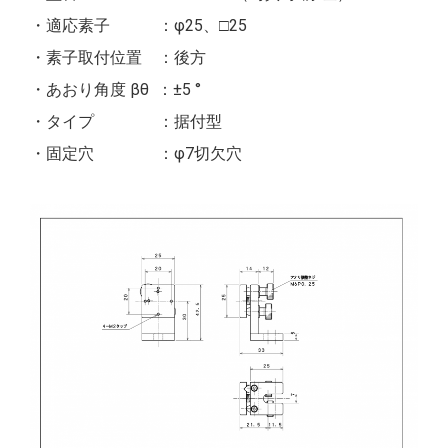
・適応素子 ：φ25、□25
・素子取付位置 ：後方
・あおり角度 βθ ：±5 °
・タイプ ：据付型
・固定穴 ：φ7切欠穴