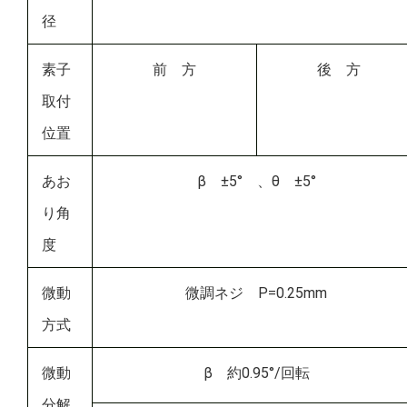
径
素子
前 方
後 方
取付
位置
あお
β ±5° 、θ ±5°
り角
度
微動
微調ネジ P=0.25mm
方式
微動
β 約0.95°/回転
分解