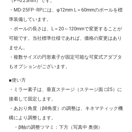
（P=0.25mm）です。
・MD-25FP･RPには、φ12mm L＝60mmのポールを標
準装備しています。
・ポールの長さは、L＝20～120mmで変更することが
可能です。当社標準仕様であれば、価格の変更はあり
ません。
・複数サイズの円形素子が固定可能な可変式アダプタ
もオプションがございます。
■使い方
・ミラー素子は、垂直ステージ（ステージ面 □25）に
接着して固定します。
・あおり角度（βθ角度）の調整は、キネマティック機
構により調整します。
・β軸の調整ツマミ：下方（写真中 奥側）