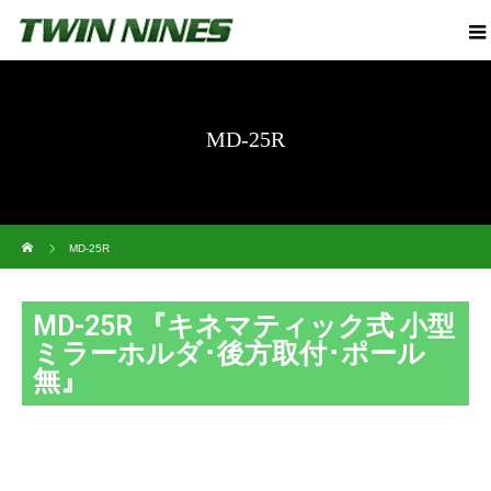
MD-25R
ホーム
MD-25R
MD-25R 『キネマティック式 小型
ミラーホルダ･後方取付･ポール
無』