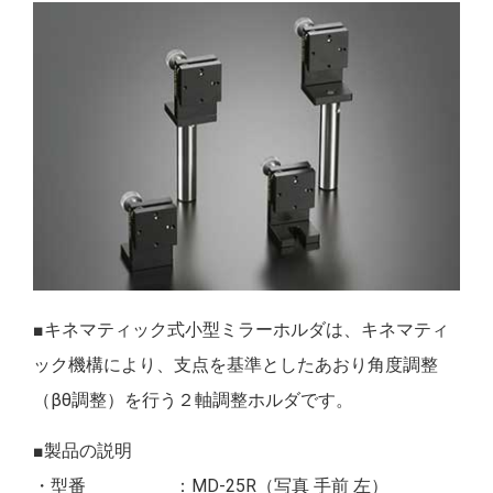
■キネマティック式小型ミラーホルダは、キネマティ
ック機構により、支点を基準としたあおり角度調整
（βθ調整）を行う２軸調整ホルダです。
■製品の説明
・型番 ：MD-25R（写真 手前 左）