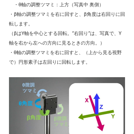
・θ軸の調整ツマミ：上方（写真中 奥側）
・β軸の調整ツマミを右に回すと、β角度は右回りに回
転します。
（βはY軸を中心とする回転。”右回り”は、写真で、Y
軸を右から左への方向に見るときの方向。）
・θ軸の調整ツマミを右に回すと、（上から見る視野
で）円形素子は左回りに回転します。