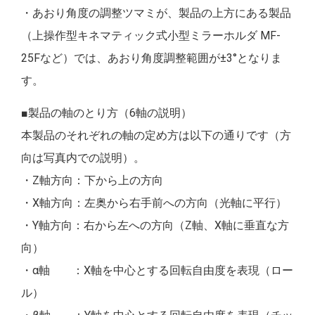
・あおり角度の調整ツマミが、製品の上方にある製品
（上操作型キネマティック式小型ミラーホルダ MF-
25Fなど）では、あおり角度調整範囲が±3°となりま
す。
■製品の軸のとり方（6軸の説明）
本製品のそれぞれの軸の定め方は以下の通りです（方
向は写真内での説明）。
・Z軸方向：下から上の方向
・X軸方向：左奥から右手前への方向（光軸に平行）
・Y軸方向：右から左への方向（Z軸、X軸に垂直な方
向）
・α軸 ：X軸を中心とする回転自由度を表現（ロー
ル）