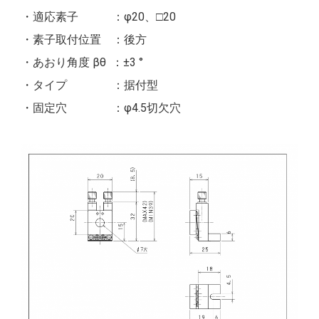
・適応素子 ：φ20、□20
・素子取付位置 ：後方
・あおり角度 βθ ：±3 °
・タイプ ：据付型
・固定穴 ：φ4.5切欠穴