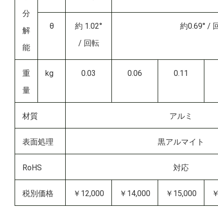
分
θ
約 1.02°
約0.69° /
解
/ 回転
能
重
kg
0.03
0.06
0.11
量
材質
アルミ
表面処理
黒アルマイト
RoHS
対応
税別価格
￥12,000
￥14,000
￥15,000
￥