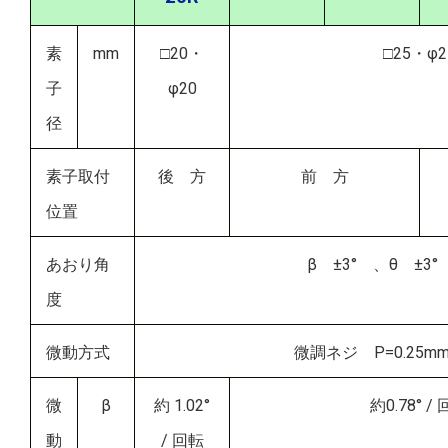
素
mm
□20・
□25・φ2
子
φ20
径
素子取付
後 方
前 方
位置
あおり角
β ±3° 、θ ±3°
度
微動方式
微調ネジ P=0.25m
微
β
約 1.02°
約0.78° /
動
/ 回転