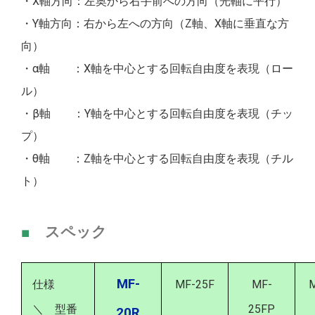
・X軸方向：左奥から右手前への方向（光軸に平行）
・Y軸方向：右から左への方向（Z軸、X軸に垂直な方
向）
・α軸 ：X軸を中心とする回転自由度を表現（ロー
ル）
・β軸 ：Y軸を中心とする回転自由度を表現（チッ
プ）
・θ軸 ：Z軸を中心とする回転自由度を表現（チル
ト）
■
スペック
MF-
仕様
MF-25F
MF-
M
＼ 型番
25FP
20R