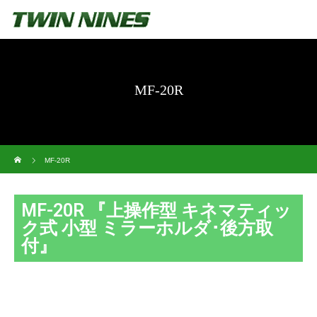
MF-20R
ホーム
MF-20R
MF-20R 『上操作型 キネマティッ
ク式 小型 ミラーホルダ･後方取
付』