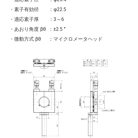
・素子有効径 ：φ22.5
・適応素子厚 ：3～6
・あおり角度 βθ ：±2.5 °
・微動方式 βθ ：マイクロメータヘッド