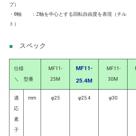
プ）
・θ軸 ：Z軸を中心とする回転自由度を表現（チル
ト）
■
スペック
MF11-
仕様
MF11-
MF11-
＼ 型番
25M
30M
25.4M
適
mm
φ25
φ25.4
φ30
応
素
子