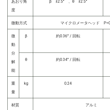
あおり角
β ±2.5° 、θ ±2.5°
度
微動方式
マイクロメータヘッド P=0.
微
β
約0.36° / 回転
動
分
θ
約0.34° / 回転
解
能
重
kg
0.24
量
材質
アルミ