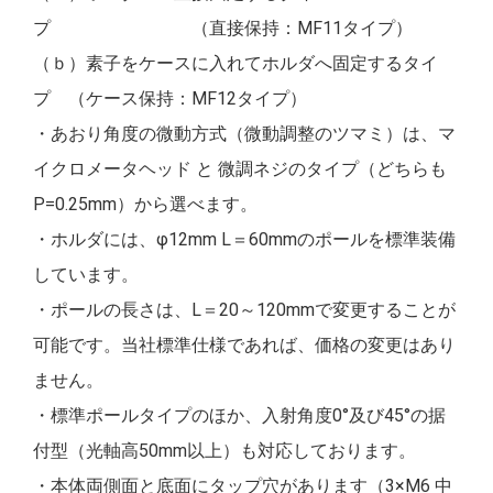
プ （直接保持：MF11タイプ）
（ｂ）素子をケースに入れてホルダへ固定するタイ
プ （ケース保持：MF12タイプ）
・あおり角度の微動方式（微動調整のツマミ）は、マ
イクロメータヘッド と 微調ネジのタイプ（どちらも
P=0.25mm）から選べます。
・ホルダには、φ12mm L＝60mmのポールを標準装備
しています。
・ポールの長さは、L＝20～120mmで変更することが
可能です。当社標準仕様であれば、価格の変更はあり
ません。
・標準ポールタイプのほか、入射角度0°及び45°の据
付型（光軸高50mm以上）も対応しております。
・本体両側面と底面にタップ穴があります（3×M6 中