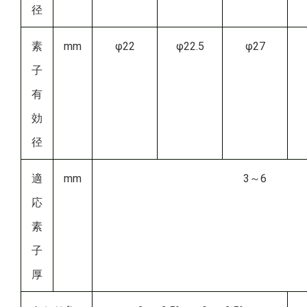
径
素
mm
φ22
φ22.5
φ27
子
有
効
径
適
mm
3～6
応
素
子
厚