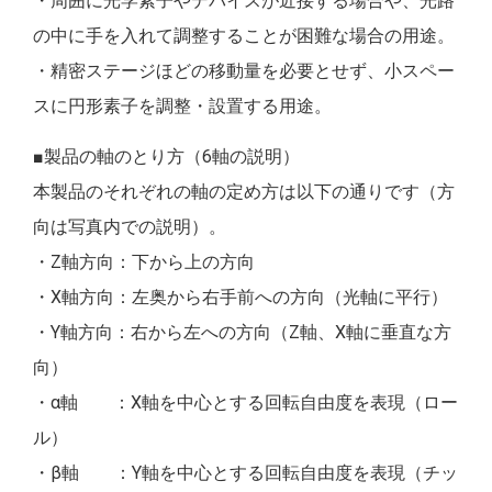
・周囲に光学素子やデバイスが近接する場合や、光路
の中に手を入れて調整することが困難な場合の用途。
・精密ステージほどの移動量を必要とせず、小スペー
スに円形素子を調整・設置する用途。
■製品の軸のとり方（6軸の説明）
本製品のそれぞれの軸の定め方は以下の通りです（方
向は写真内での説明）。
・Z軸方向：下から上の方向
・X軸方向：左奥から右手前への方向（光軸に平行）
・Y軸方向：右から左への方向（Z軸、X軸に垂直な方
向）
・α軸 ：X軸を中心とする回転自由度を表現（ロー
ル）
・β軸 ：Y軸を中心とする回転自由度を表現（チッ