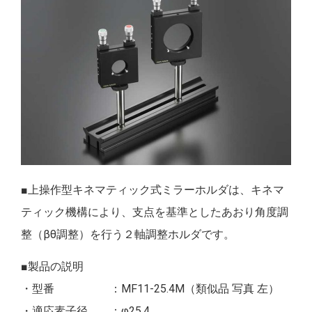
■上操作型キネマティック式ミラーホルダは、キネマ
ティック機構により、支点を基準としたあおり角度調
整（βθ調整）を行う２軸調整ホルダです。
■製品の説明
・型番 ：MF11-25.4M（類似品 写真 左）
・適応素子径 ：φ25.4